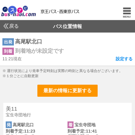
戻る
バス位置情報
高尾駅北口
出発
到着地が未設定です
到着
11:21現在
設定する
11じ21ふん現在
※ 運行状況により発車予定時刻は実際の時刻と異なる場合がございます。
※１分ごとに自動更新
最新の情報に更新する
美11
宝生寺団地行
発
高尾駅北口
着
宝生寺団地
到着予定:11:23
到着予定:11:41