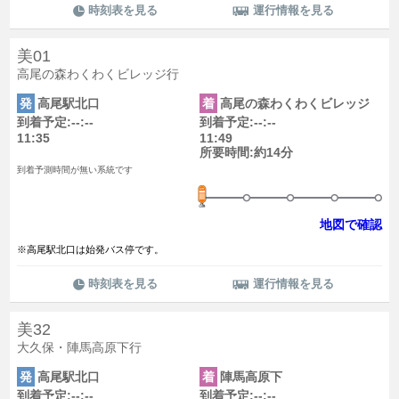
時刻表を見る
運行情報を見る
美01
高尾の森わくわくビレッジ行
発
高尾駅北口
着
高尾の森わくわくビレッジ
到着予定:--:--
到着予定:--:--
11:35
11:49
所要時間:約14分
到着予測時間が無い系統です
地図で確認
※高尾駅北口は始発バス停です。
時刻表を見る
運行情報を見る
美32
大久保・陣馬高原下行
発
高尾駅北口
着
陣馬高原下
到着予定:--:--
到着予定:--:--