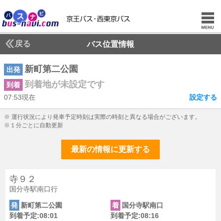
戻る
バス位置情報
新町第二公園
出発
到着地が未設定です
到着
07:53現在
設定する
7じ53ふん現在
※ 運行状況により発車予定時刻は実際の時刻と異なる場合がございます。
※１分ごとに自動更新
最新の情報に更新する
寺９２
国分寺駅南口行
発
新町第二公園
着
国分寺駅南口
到着予定:08:01
到着予定:08:16