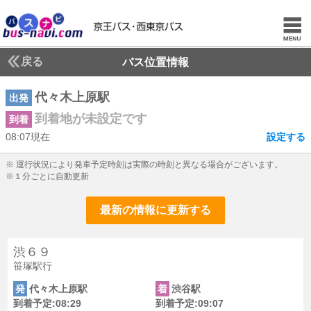
戻る
バス位置情報
代々木上原駅
出発
到着地が未設定です
到着
08:07現在
設定する
8じ7ふん現在
※ 運行状況により発車予定時刻は実際の時刻と異なる場合がございます。
※１分ごとに自動更新
最新の情報に更新する
渋６９
笹塚駅行
発
代々木上原駅
着
渋谷駅
到着予定:08:29
到着予定:09:07