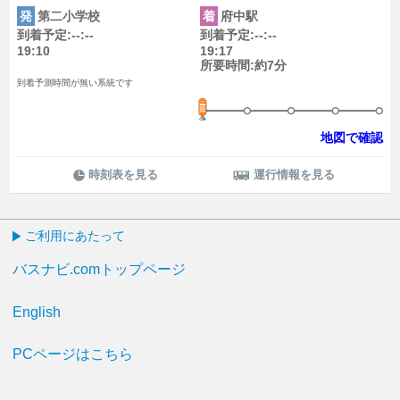
発
第二小学校
着
府中駅
到着予定:--:--
到着予定:--:--
19:10
19:17
所要時間:約7分
到着予測時間が無い系統です
地図で確認
時刻表を見る
運行情報を見る
ご利用にあたって
バスナビ.comトップページ
English
PCページはこちら