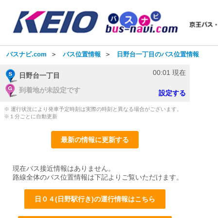
バスナビ.com
＞
バス位置情報
＞
日野台一丁目のバス位置情報
00:01
現在
日野台一丁目
到着地が未設定です
設定する
※ 運行状況により発車予定時刻は実際の時刻と異なる場合がございます。
※１分ごとに自動更新
最新の情報に更新する
現在バス接近情報はありません。
路線全体のバス位置情報は下記よりご覧いただけます。
日０４(日野駅行き)の運行情報はこちら