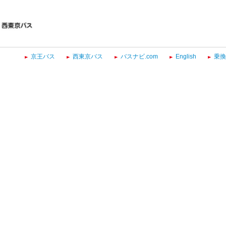
京王バス
西東京バス
バスナビ.com
English
乗換