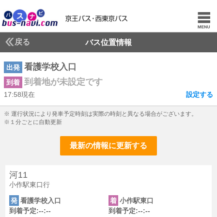
戻る
バス位置情報
看護学校入口
出発
到着地が未設定です
到着
17:58現在
設定する
17じ58ふん現在
※ 運行状況により発車予定時刻は実際の時刻と異なる場合がございます。
※１分ごとに自動更新
最新の情報に更新する
河11
小作駅東口行
発
看護学校入口
着
小作駅東口
到着予定:--:--
到着予定:--:--