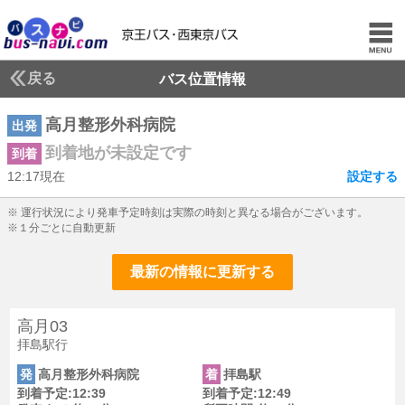
戻る
バス位置情報
高月整形外科病院
出発
到着地が未設定です
到着
12:17現在
設定する
12じ17ふん現在
※ 運行状況により発車予定時刻は実際の時刻と異なる場合がございます。
※１分ごとに自動更新
最新の情報に更新する
高月03
拝島駅行
発
高月整形外科病院
着
拝島駅
到着予定:12:39
到着予定:12:49