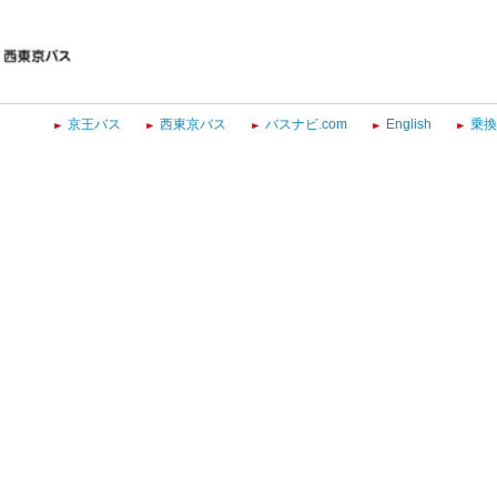
京王バス
西東京バス
バスナビ.com
English
乗換