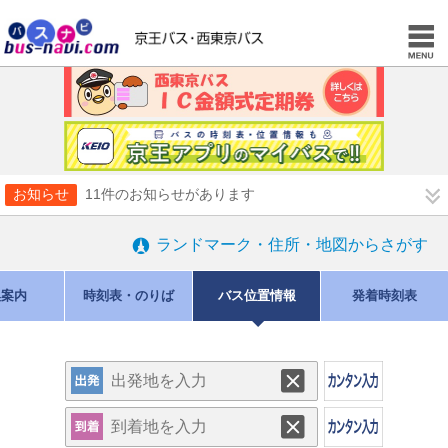
お知らせ
11件のお知らせがあります
ランドマーク・住所・地図からさがす
換案内
時刻表・のりば
バス位置情報
発着時刻表