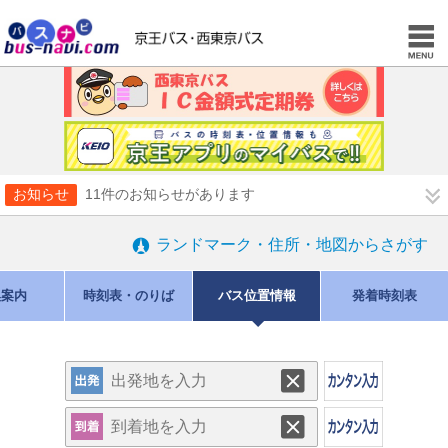
お知らせ
11件のお知らせがあります
ランドマーク・住所・地図からさがす
換案内
時刻表・のりば
バス位置情報
発着時刻表