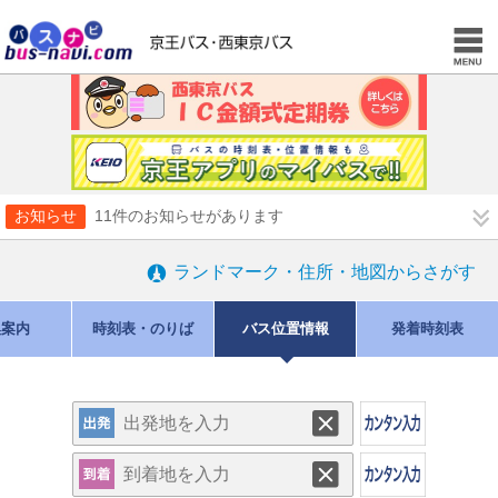
お知らせ
11件のお知らせがあります
ランドマーク・住所・地図からさがす
換案内
時刻表・のりば
バス位置情報
発着時刻表