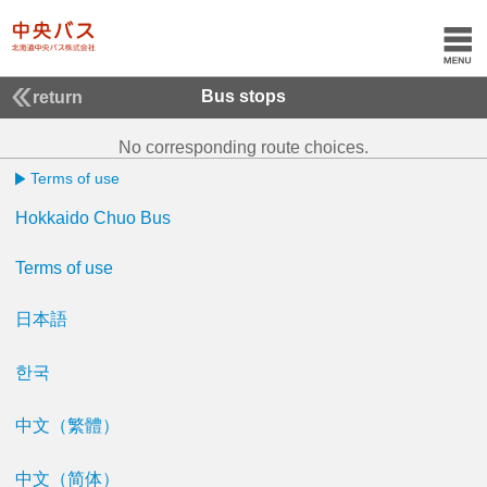
Bus stops
return
No corresponding route choices.
Terms of use
Hokkaido Chuo Bus
Terms of use
日本語
한국
中文（繁體）
中文（简体）