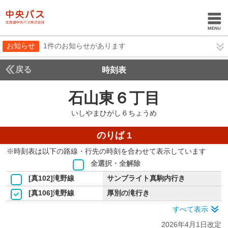
お知らせ
1件のお知らせがあります
戻る
時刻表
石山東６丁目
いしやま
いしやまひがし６ちょうめ
のりば 1
※時刻表は以下の路線・行先の時刻を合わせて表示しています
全選択・全解除
[真102]滝野線
サンブライト真駒内行き
[真106]滝野線
厚別の滝行き
すべて表示
2026年4月1日改定