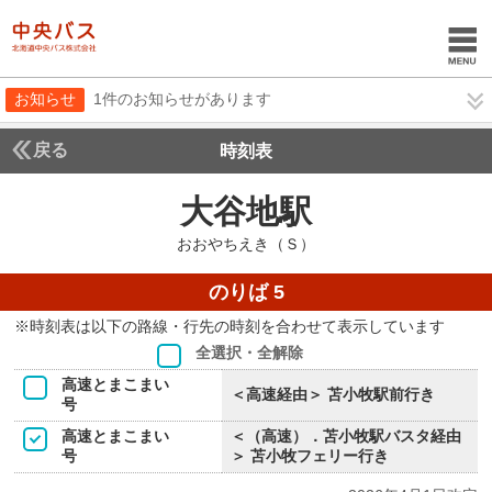
お知らせ
1件のお知らせがあります
戻る
時刻表
大谷地駅
おおやちえ
おおやちえき（Ｓ）
のりば 5
※時刻表は以下の路線・行先の時刻を合わせて表示しています
全選択・全解除
高速とまこまい
＜高速経由＞ 苫小牧駅前行き
号
高速とまこまい
＜（高速）．苫小牧駅バスタ経由
号
＞ 苫小牧フェリー行き