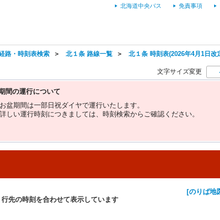
北海道中央バス
免責事項
経路・時刻表検索
＞
北１条 路線一覧
＞
北１条 時刻表(2026年4月1日改
文字サイズ変更
期間の運行について
お
盆
期
間
は
一
部
日
祝
ダ
イ
ヤ
で
運
行
い
た
し
ま
す
。
詳
し
い
運
行
時
刻
に
つ
き
ま
し
て
は
、
時
刻
検
索
か
ら
ご
確
認
く
だ
さ
い
。
[のりば地
・行先の時刻を合わせて表示しています