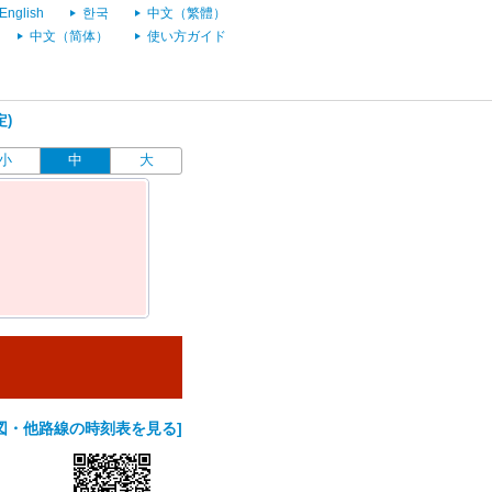
English
한국
中文（繁體）
中文（简体）
使い方ガイド
定)
小
中
大
図・他路線の時刻表を見る]