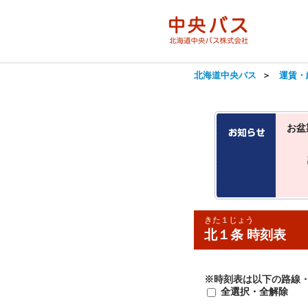
北海道中央バス
＞
運賃・
お盆
きた１じょう
北１条 時刻表
※時刻表は以下の路線
全選択・全解除