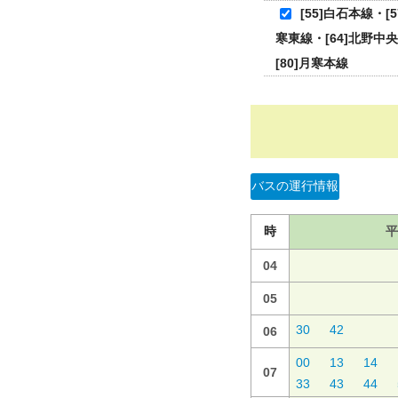
[55]白石本線・[
寒東線・[64]北野中央
[80]月寒本線
バスの運行情報
時
平
04
05
30
42
06
00
13
14
07
33
43
44