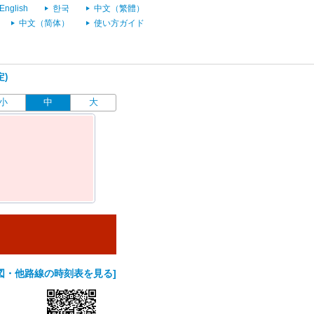
English
한국
中文（繁體）
中文（简体）
使い方ガイド
定)
小
中
大
図・他路線の時刻表を見る]