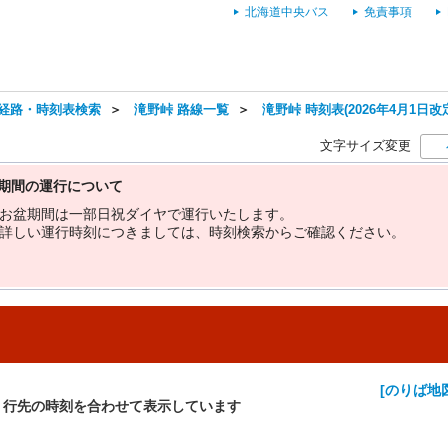
北海道中央バス
免責事項
経路・時刻表検索
＞
滝野峠 路線一覧
＞
滝野峠 時刻表(2026年4月1日改
文字サイズ変更
期間の運行について
お
盆
期
間
は
一
部
日
祝
ダ
イ
ヤ
で
運
行
い
た
し
ま
す
。
詳
し
い
運
行
時
刻
に
つ
き
ま
し
て
は
、
時
刻
検
索
か
ら
ご
確
認
く
だ
さ
い
。
[のりば地
・行先の時刻を合わせて表示しています