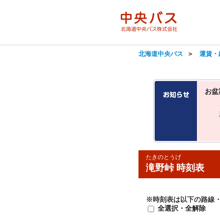
北海道中央バス
＞
運賃・
お盆
たきのとうげ
滝野峠 時刻表
※時刻表は以下の路線
全選択・全解除