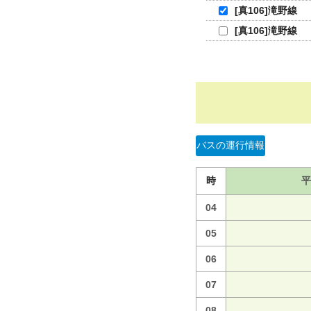
[真106]滝野線
[真106]滝野線
バスの運行情報
時
平
04
05
06
07
08