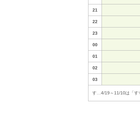
21
22
23
00
01
02
03
す…4/19～11/10は