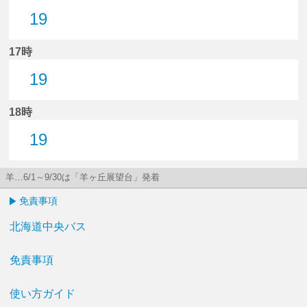
19
19分はつ
17時
19
19分はつ
18時
19
19分はつ
羊…6/1～9/30は「羊ヶ丘展望台」発着
免責事項
北海道中央バス
免責事項
使い方ガイド