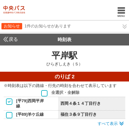
お知らせ
1件のお知らせがあります
戻る
時刻表
平岸駅
ひらぎしえ
ひらぎしえき（Ｓ）
のりば 2
※時刻表は以下の路線・行先の時刻を合わせて表示しています
全選択・全解除
[平79]西岡平岸
西岡４条１４丁目行き
線
[平89]羊ケ丘線
福住３条９丁目行き
すべて表示