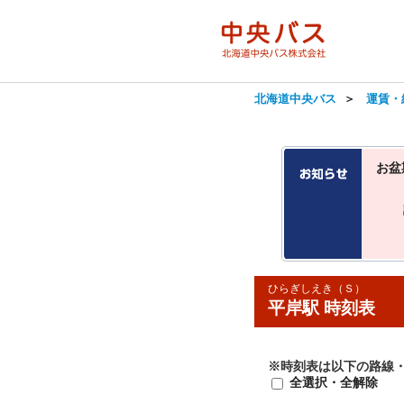
北海道中央バス
＞
運賃・
お盆
ひらぎしえき（Ｓ）
平岸駅 時刻表
※時刻表は以下の路線
全選択・全解除