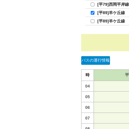
[平79]西岡平岸線
[平89]羊ケ丘線
[平89]羊ケ丘線
バスの運行情報
時
平
04
05
06
07
08