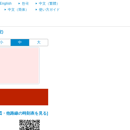
English
한국
中文（繁體）
中文（简体）
使い方ガイド
定)
小
中
大
図・他路線の時刻表を見る]