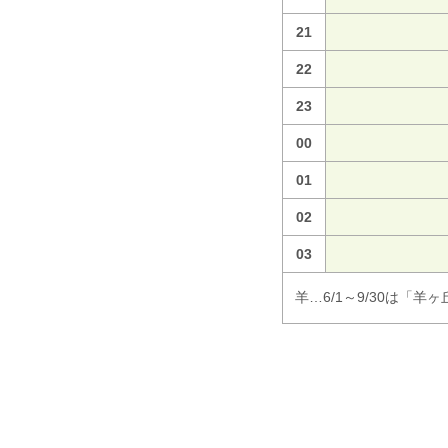
21
22
23
00
01
02
03
羊…6/1～9/30は「羊