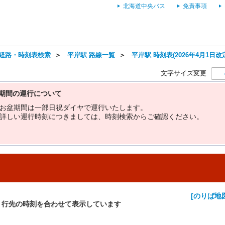
北海道中央バス
免責事項
経路・時刻表検索
＞
平岸駅 路線一覧
＞
平岸駅 時刻表(2026年4月1日改
文字サイズ変更
期間の運行について
お
盆
期
間
は
一
部
日
祝
ダ
イ
ヤ
で
運
行
い
た
し
ま
す
。
詳
し
い
運
行
時
刻
に
つ
き
ま
し
て
は
、
時
刻
検
索
か
ら
ご
確
認
く
だ
さ
い
。
[のりば地
・行先の時刻を合わせて表示しています