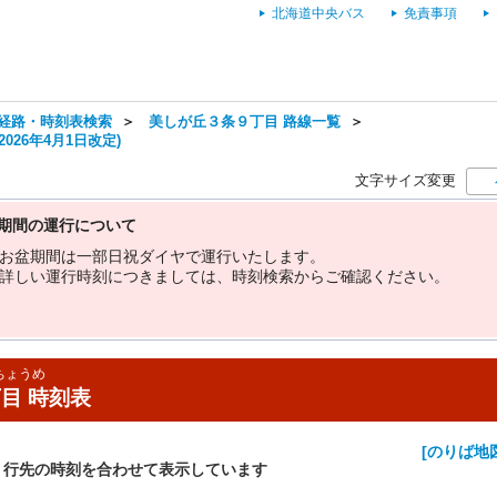
北海道中央バス
免責事項
経路・時刻表検索
＞
美しが丘３条９丁目 路線一覧
＞
026年4月1日改定)
文字サイズ変更
期間の運行について
お
盆
期
間
は
一
部
日
祝
ダ
イ
ヤ
で
運
行
い
た
し
ま
す
。
詳
し
い
運
行
時
刻
に
つ
き
ま
し
て
は
、
時
刻
検
索
か
ら
ご
確
認
く
だ
さ
い
。
ちょうめ
目 時刻表
[のりば地
・行先の時刻を合わせて表示しています