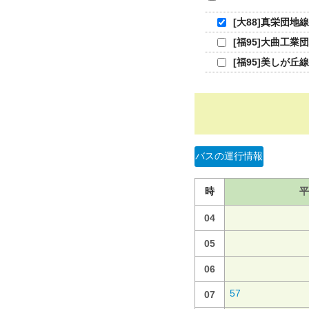
[大88]真栄団地線
[福95]大曲工業
[福95]美しが丘線
バスの運行情報
時
平
04
05
06
57
07