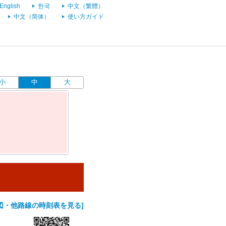
English
한국
中文（繁體）
中文（简体）
使い方ガイド
小
中
大
図・他路線の時刻表を見る]