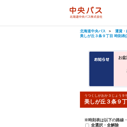
北海道中央バス
＞
運賃・
美しが丘３条９丁目 時刻表(2
お盆
うつくしがおか３じょう９
美しが丘３条９丁
※時刻表は以下の路線
全選択・全解除