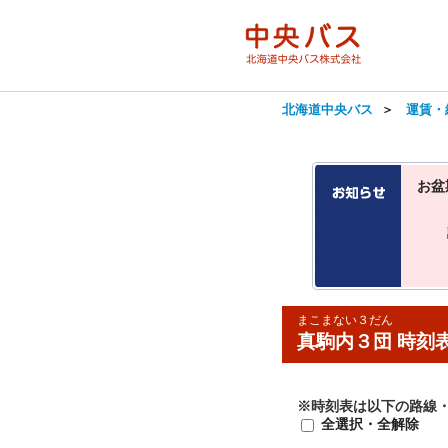
北海道中央バス
＞
運賃・
お盆
まこまない３だん
真駒内３団 時刻
※時刻表は以下の路線
全選択・全解除