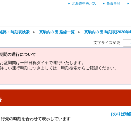
北海道中央バス
免責事項
経路・時刻表検索
＞
真駒内３団 路線一覧
＞
真駒内３団 時刻表(2026年
文字サイズ変更
期間の運行について
お
盆
期
間
は
一
部
日
祝
ダ
イ
ヤ
で
運
行
い
た
し
ま
す
。
詳
し
い
運
行
時
刻
に
つ
き
ま
し
て
は
、
時
刻
検
索
か
ら
ご
確
認
く
だ
さ
い
。
表
[のりば地
・行先の時刻を合わせて表示しています