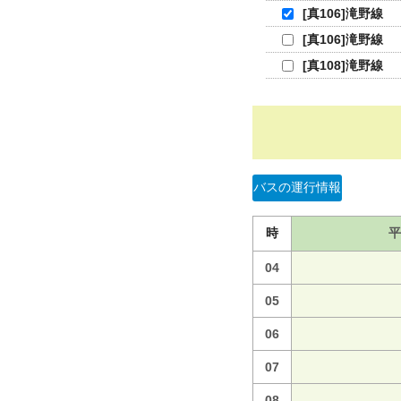
[真106]滝野線
[真106]滝野線
[真108]滝野線
バスの運行情報
時
平
04
05
06
07
08