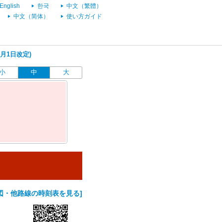
English
한국
中文（繁體）
中文（简体）
使い方ガイド
4月1日改定)
小
中
大
図・他路線の時刻表を見る]