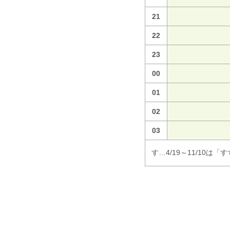
21
22
23
00
01
02
03
す…4/19～11/10は