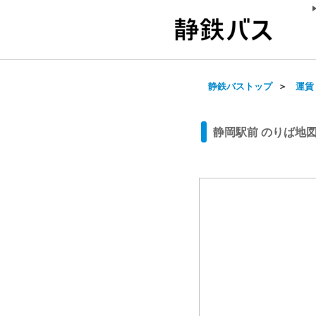
静鉄バストップ
＞
運賃
静岡駅前 のりば地