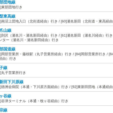
部団地線
68]東部団地行き
梨東高線
60]南沼上団地入口（北街道経由）行き / [60]瀬名新田（北街道・東高経
爪山線
61]則沢（瀬名川・瀬名新田経由）行き / [61]瀬名新田（瀬名川経由）行き /
ンター（瀬名川・瀬名新田経由）行き
部国道線
84]岡部営業所・藤枝駅（丸子営業所経由）行き / [84]岡部営業所行き / [
経由）行き
子線
80]丸子営業所行き
新田下川原線
92]徳洲会病院（本通・下川原方面経由）行き / [92]東新田団地（本通経
ヶ谷線
96]谷津ターミナル（本通・牧ヶ谷経由）行き
宗線