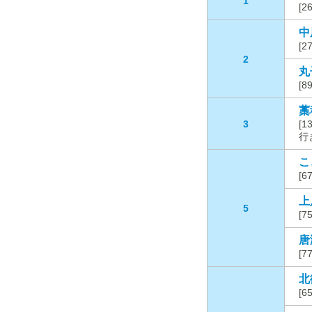
1
[
中
[
2
丸
[
藁
3
[1
行
こ
[
上
5
[
唐
[
北
[