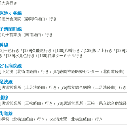
26]大浜行き
原池ヶ谷線
27]徳洲会病院（静岡IC経由）行き
子清閑町線
89]丸子営業所（国道経由）行き
科線
33]一色行き / [139]久能尾行き / [139]八幡行き / [139]坂ノ上行き / [139
き / [139]水見色行き / [139]谷津ターミナル行き
ども病院線
67]下足洗（北街道経由）行き / [67]静岡神経医療センター（北街道経由
足洗線
75]唐瀬営業所（上足洗経由）行き / [75]県立総合病院（上足洗経由）行き
瀬線
77]唐瀬営業所（三松経由）行き / [78]唐瀬営業所（三松・県立総合病院
街道線
65]押切（北街道経由）行き / [65]清水駅（北街道経由）行き