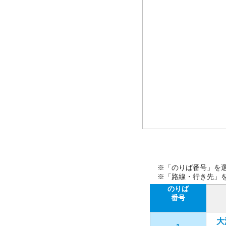
※「のりば番号」を
※「路線・行き先」
のりば
番号
大