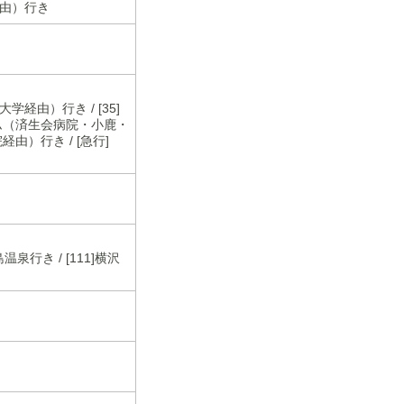
経由）行き
経由）行き / [35]
アム（済生会病院・小鹿・
由）行き / [急行]
島温泉行き / [111]横沢