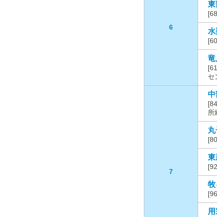
東
[
6
水
[
竜
[
セ
中
[
所
丸
[
東
[
7
牧
[
用