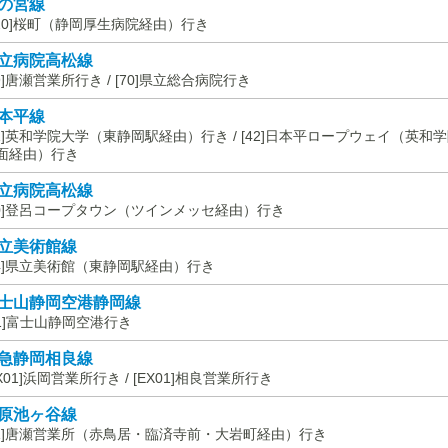
の宮線
120]桜町（静岡厚生病院経由）行き
立病院高松線
69]唐瀬営業所行き / [70]県立総合病院行き
本平線
41]英和学院大学（東静岡駅経由）行き / [42]日本平ロープウェイ（英
面経由）行き
立病院高松線
20]登呂コープタウン（ツインメッセ経由）行き
立美術館線
44]県立美術館（東静岡駅経由）行き
士山静岡空港静岡線
A1]富士山静岡空港行き
急静岡相良線
EX01]浜岡営業所行き / [EX01]相良営業所行き
原池ヶ谷線
71]唐瀬営業所（赤鳥居・臨済寺前・大岩町経由）行き