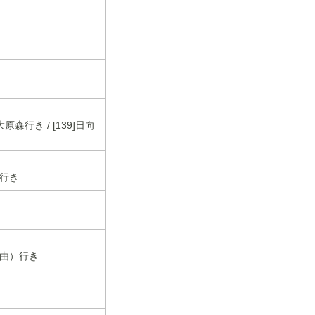
]大原森行き / [139]日向
）行き
経由）行き