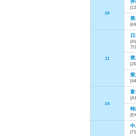
井
[
10
県
[
日
[
方
県
11
[
県
[
富
[
14
特
[
中
[