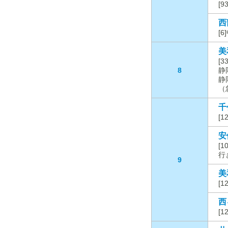
[
西
[
美
[
8
静
静
（
千
[
安
[1
行き
9
美
[
西
[