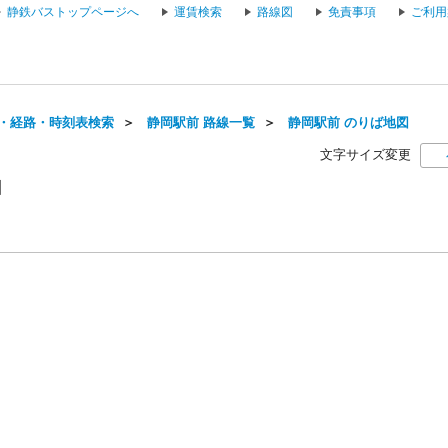
静鉄バストップページへ
運賃検索
路線図
免責事項
ご利用
・経路・時刻表検索
＞
静岡駅前 路線一覧
＞
静岡駅前 のりば地図
文字サイズ変更
図