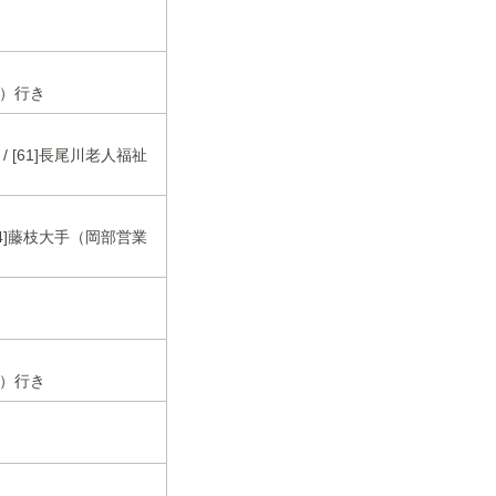
由）行き
 [61]長尾川老人福祉
84]藤枝大手（岡部営業
由）行き