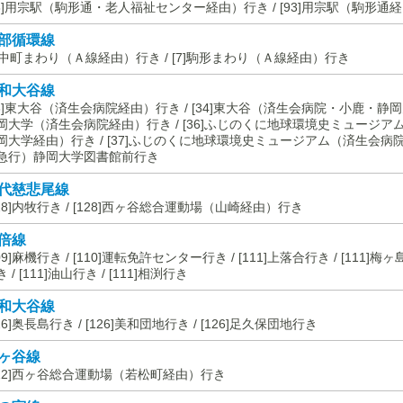
93]用宗駅（駒形通・老人福祉センター経由）行き / [93]用宗駅（駒形通
部循環線
6]中町まわり（Ａ線経由）行き / [7]駒形まわり（Ａ線経由）行き
和大谷線
33]東大谷（済生会病院経由）行き / [34]東大谷（済生会病院・小鹿・静岡大学
岡大学（済生会病院経由）行き / [36]ふじのくに地球環境史ミュージ
岡大学経由）行き / [37]ふじのくに地球環境史ミュージアム（済生会病院経
急行）静岡大学図書館前行き
代慈悲尾線
128]内牧行き / [128]西ヶ谷総合運動場（山崎経由）行き
倍線
09]麻機行き / [110]運転免許センター行き / [111]上落合行き / [111]梅ヶ
 / [111]油山行き / [111]相渕行き
和大谷線
126]奥長島行き / [126]美和団地行き / [126]足久保団地行き
ヶ谷線
122]西ヶ谷総合運動場（若松町経由）行き