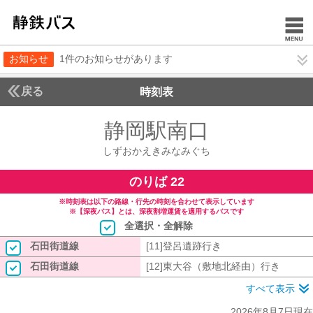
お知らせ
1件のお知らせがあります
戻る
時刻表
静岡駅南口
しずおか
しずおかえきみなみぐち
のりば 22
※時刻表は以下の路線・行先の時刻を合わせて表示しています
※【深夜バス】とは、深夜割増運賃を適用するバスです
全選択・全解除
石田街道線
[11]登呂遺跡行き
石田街道線
[12]東大谷（敷地北経由）行き
すべて表示
2026年8月7日現在