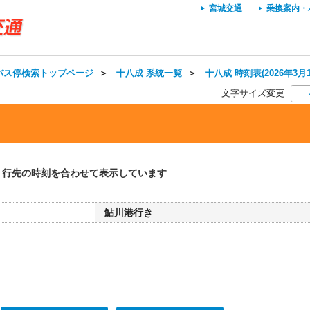
宮城交通
乗換案内・
バス停検索トップページ
＞
十八成 系統一覧
＞
十八成 時刻表(2026年3月
文字サイズ変更
・行先の時刻を合わせて表示しています
鮎川港行き