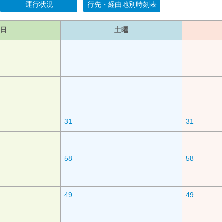
運行状況
行先・経由地別時刻表
日
土曜
31
31
58
58
49
49