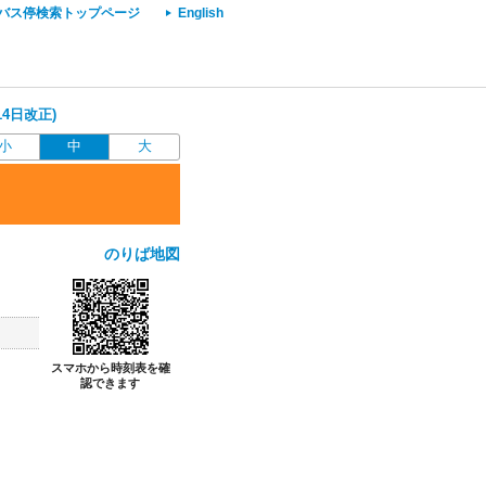
バス停検索トップページ
English
14日改正)
小
中
大
のりば地図
スマホから時刻表を確
認できます