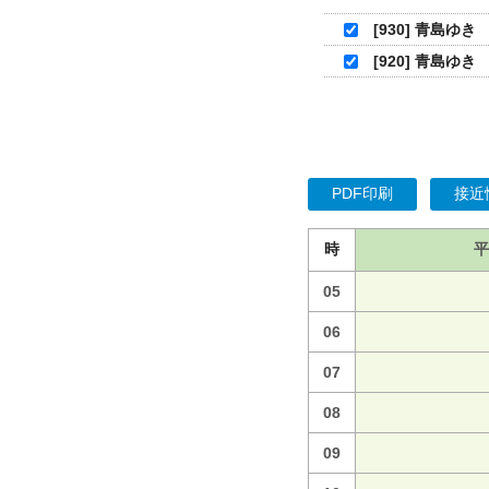
[930] 青島ゆき
[920] 青島ゆき
PDF印刷
接近
時
平
05
06
07
08
09