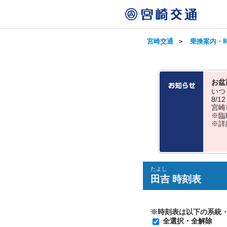
宮崎交通
＞
乗換案内・
お盆
いつ
8/
宮崎
※臨
※詳
たよし
田吉 時刻表
※時刻表は以下の系統
全選択・全解除