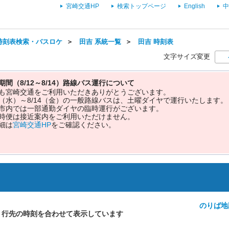
宮崎交通HP
検索トップページ
English
中
時刻表検索・バスロケ
＞
田吉 系統一覧
＞
田吉 時刻表
文字サイズ変更
期間（8/12～8/14）路線バス運行について
も宮崎交通をご利用いただきありがとうございます。
12（水）～8/14（金）の一般路線バスは、土曜ダイヤで運行いたします。
市内では一部通勤ダイヤの臨時運行がございます。
時便は接近案内をご利用いただけません。
細は
宮崎交通HP
をご確認ください。
のりば地
・行先の時刻を合わせて表示しています