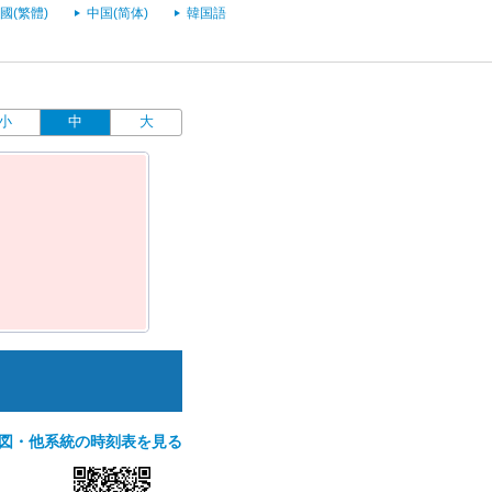
國(繁體)
中国(简体)
韓国語
小
中
大
図・他系統の時刻表を見る