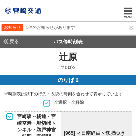
お知らせ
1件のお知らせがあります
戻る
バス停時刻表
辻原
つじばる
つじばる
のりば 2
※時刻表は以下の行先・系統の時刻を合わせて表示しています
全選択・全解除
宮崎駅～橘通・宮
崎空港・堀切峠ト
ンネル・鵜戸神宮
[965] ＜日南経由＞飫肥ゆき