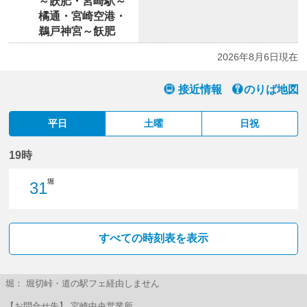
～飫肥・宮崎駅～
橘通・宮崎空港・
鵜戸神宮～飫肥
2026年8月6日現在
接近情報
のりば地図
平日
土曜
日祝
19時
堀
31
31分はつ
すべての時刻表を表示
堀： 堀切峠・道の駅フェ経由しません
【お問合せ先】 宮崎中央営業所