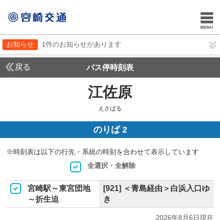
お知らせ
1件のお知らせがあります
戻る
バス停時刻表
江佐原
えさばる
えさばる
のりば 2
※時刻表は以下の行先・系統の時刻を合わせて表示しています
全選択・全解除
宮崎駅～東宮団地
[921] ＜青島経由＞白浜入口ゆ
～折生迫
き
2026年8月6日現在