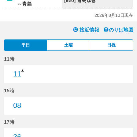
[920] 青島ゆき
～青島
2026年8月10日現在
接近情報
のりば地図
平日
土曜
日祝
11時
木
11
11分はつ
15時
08
8分はつ
17時
36