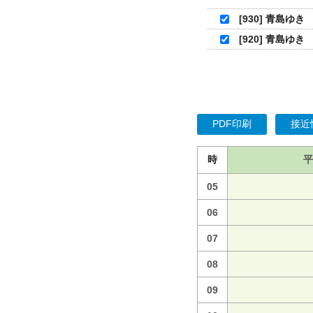
[930] 青島ゆき
[920] 青島ゆき
PDF印刷
接近
時
平
05
06
07
08
09