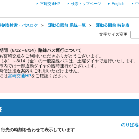
宮崎交通HP
検索トップページ
English
中
時刻表検索・バスロケ
＞
運動公園前 系統一覧
＞
運動公園前 時刻表
文字サイズ変更
期間（8/12～8/14）路線バス運行について
も宮崎交通をご利用いただきありがとうございます。
12（水）～8/14（金）の一般路線バスは、土曜ダイヤで運行いたします。
市内では一部通勤ダイヤの臨時運行がございます。
時便は接近案内をご利用いただけません。
細は
宮崎交通HP
をご確認ください。
表
のりば地
・行先の時刻を合わせて表示しています