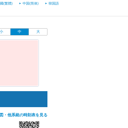
國(繁體)
中国(简体)
韓国語
小
中
大
図・他系統の時刻表を見る