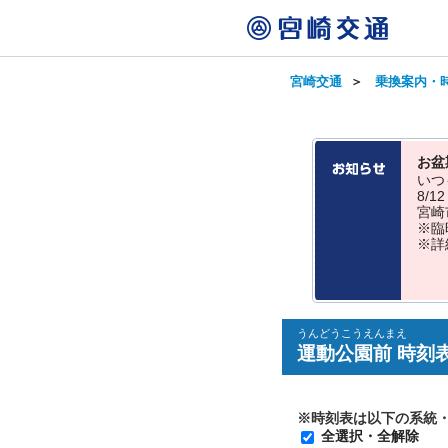
宮崎交通
＞
乗換案内・
お盆
いつ
8/
宮崎
※臨
※詳
うんどうこうえんまえ
運動公園前 時刻
※時刻表は以下の系統
全選択・全解除