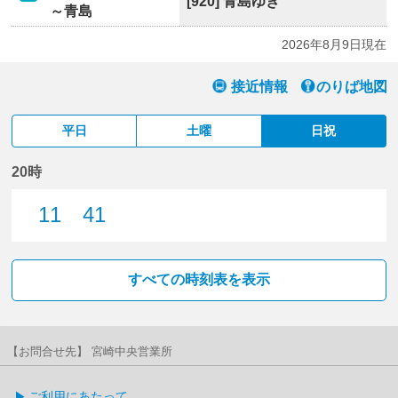
[920] 青島ゆき
～青島
2026年8月9日現在
接近情報
のりば地図
平日
土曜
日祝
20時
11
41
11分はつ
41分はつ
すべての時刻表を表示
【お問合せ先】 宮崎中央営業所
ご利用にあたって