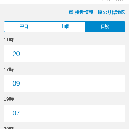
接近情報
のりば地図
平日
土曜
日祝
11時
20
20分はつ
17時
09
9分はつ
19時
07
7分はつ
20時