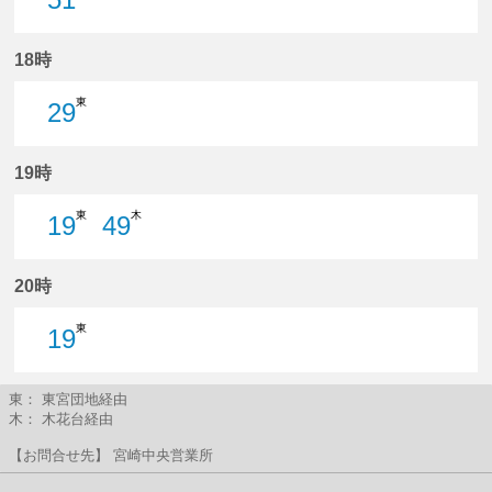
51分はつ
18時
東
29
29分はつ
19時
東
木
19
49
19分はつ
49分はつ
20時
東
19
19分はつ
東： 東宮団地経由
木： 木花台経由
【お問合せ先】 宮崎中央営業所