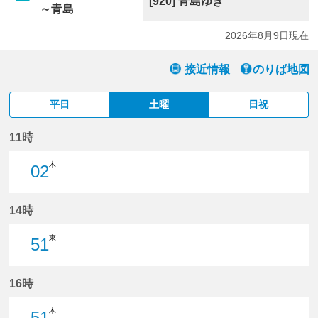
[920] 青島ゆき
～青島
2026年8月9日現在
接近情報
のりば地図
平日
土曜
日祝
11時
木
02
2分はつ
14時
東
51
51分はつ
16時
木
51