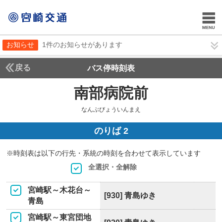
お知らせ
1件のお知らせがあります
戻る
バス停時刻表
南部病院前
なんぶび
なんぶびょういんまえ
のりば 2
※時刻表は以下の行先・系統の時刻を合わせて表示しています
全選択・全解除
宮崎駅～木花台～
[930] 青島ゆき
青島
宮崎駅～東宮団地