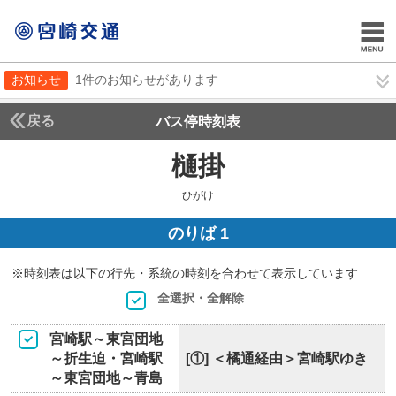
お知らせ
1件のお知らせがあります
戻る
バス停時刻表
樋掛
ひがけ
ひがけ
のりば 1
※時刻表は以下の行先・系統の時刻を合わせて表示しています
全選択・全解除
宮崎駅～東宮団地
～折生迫・宮崎駅
[①] ＜橘通経由＞宮崎駅ゆき
～東宮団地～青島