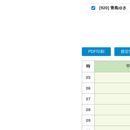
[920] 青島ゆき
PDF印刷
接近
時
平
05
06
07
08
09