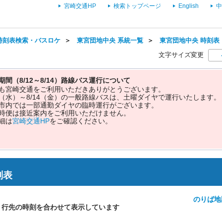
宮崎交通HP
検索トップページ
English
中
時刻表検索・バスロケ
＞
東宮団地中央 系統一覧
＞
東宮団地中央 時刻表
文字サイズ変更
期間（8/12～8/14）路線バス運行について
も宮崎交通をご利用いただきありがとうございます。
12（水）～8/14（金）の一般路線バスは、土曜ダイヤで運行いたします。
市内では一部通勤ダイヤの臨時運行がございます。
時便は接近案内をご利用いただけません。
細は
宮崎交通HP
をご確認ください。
刻表
のりば地
・行先の時刻を合わせて表示しています