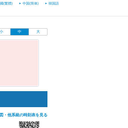
國(繁體)
中国(简体)
韓国語
小
中
大
図・他系統の時刻表を見る