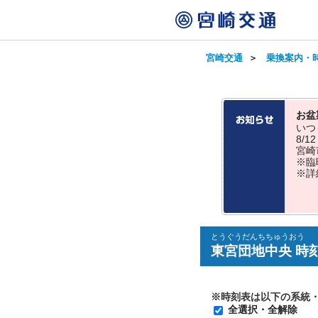
宮崎交通
＞
乗換案内・
お盆
いつ
8/
宮崎
※臨
※詳
とうぐうだんちちゅうおう
東宮団地中央 時
※時刻表は以下の系統
全選択・全解除