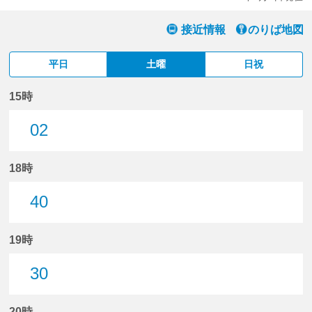
接近情報
のりば地図
平日
土曜
日祝
15時
02
2分はつ
18時
40
40分はつ
19時
30
30分はつ
20時