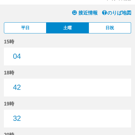
接近情報
のりば地図
平日
土曜
日祝
15時
04
4分はつ
18時
42
42分はつ
19時
32
32分はつ
20時