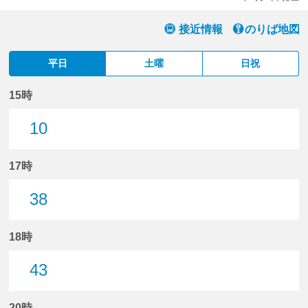
接近情報
のりば地図
平日
土曜
日祝
15時
10
10分はつ
17時
38
38分はつ
18時
43
43分はつ
20時