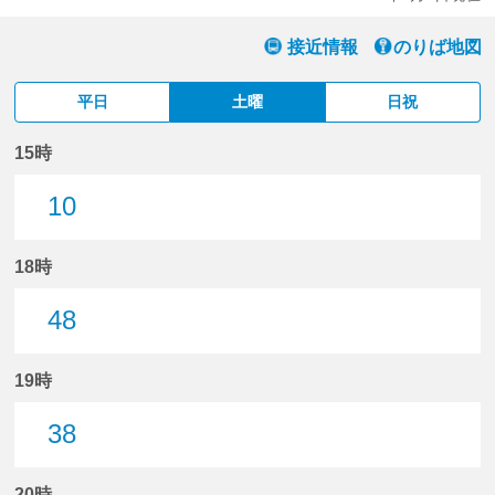
接近情報
のりば地図
平日
土曜
日祝
15時
10
10分はつ
18時
48
48分はつ
19時
38
38分はつ
20時