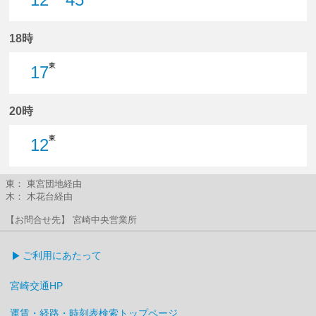
12分はつ
45分はつ
18時
東
17
17分はつ
20時
東
12
12分はつ
東： 東宮団地経由
木： 木花台経由
【お問合せ先】 宮崎中央営業所
ご利用にあたって
宮崎交通HP
運賃・経路・時刻表検索トップページ