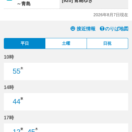
[920] 青島ゆき
～青島
2026年8月7日現在
接近情報
のりば地図
平日
土曜
日祝
10時
木
55
55分はつ
14時
東
44
44分はつ
17時
東
木
12
45