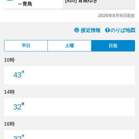
[920] 青島ゆき
～青島
2026年8月9日現在
接近情報
のりば地図
平日
土曜
日祝
10時
木
43
43分はつ
14時
東
32
32分はつ
16時
木
32