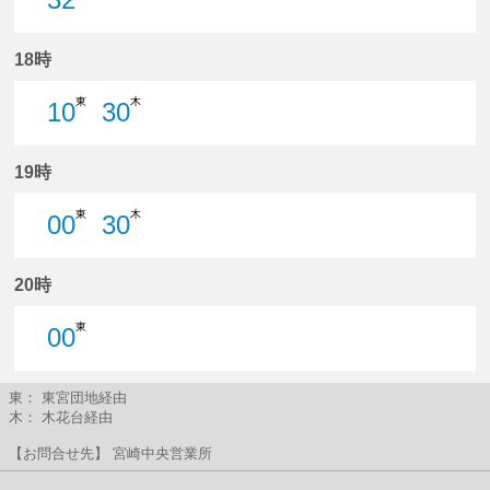
32分はつ
18時
東
木
10
30
10分はつ
30分はつ
19時
東
木
00
30
0分はつ
30分はつ
20時
東
00
0分はつ
東： 東宮団地経由
木： 木花台経由
【お問合せ先】 宮崎中央営業所