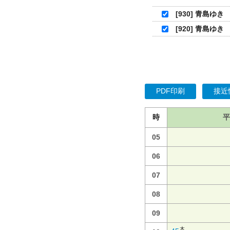
[930] 青島ゆき
[920] 青島ゆき
PDF印刷
接近
時
平
05
06
07
08
09
木