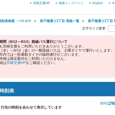
宮崎交通HP
検索トップページ
English
中
時刻表検索・バスロケ
＞
高千穂通り2丁目 系統一覧
＞
高千穂通り2丁目 
文字サイズ変更
期間（8/12～8/14）路線バス運行について
も宮崎交通をご利用いただきありがとうございます。
12（水）～8/14（金）の一般路線バスは、土曜ダイヤで運行いたします。
市内では一部通勤ダイヤの臨時運行がございます。
時便は接近案内をご利用いただけません。
細は
宮崎交通HP
をご確認ください。
 時刻表
のりば地
・行先の時刻を合わせて表示しています