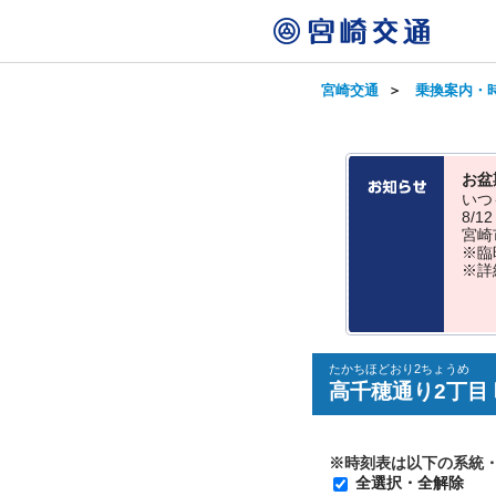
宮崎交通
＞
乗換案内・
お盆
いつ
8/
宮崎
※臨
※詳
たかちほどおり2ちょうめ
高千穂通り2丁目
※時刻表は以下の系統
全選択・全解除