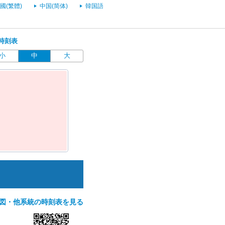
國(繁體)
中国(简体)
韓国語
時刻表
小
中
大
図・他系統の時刻表を見る