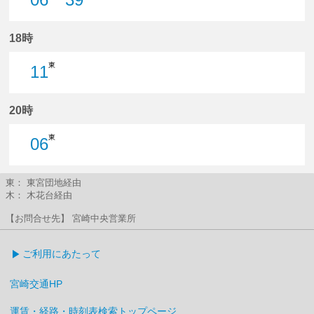
6分はつ
39分はつ
18時
東
11
11分はつ
20時
東
06
6分はつ
東： 東宮団地経由
木： 木花台経由
【お問合せ先】 宮崎中央営業所
ご利用にあたって
宮崎交通HP
運賃・経路・時刻表検索トップページ