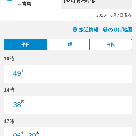
[920] 青島ゆき
～青島
2026年8月7日現在
接近情報
のりば地図
平日
土曜
日祝
10時
木
49
49分はつ
14時
東
38
38分はつ
17時
東
木
06
39