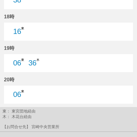
38分はつ
18時
東
16
16分はつ
19時
東
木
06
36
6分はつ
36分はつ
20時
東
06
6分はつ
東： 東宮団地経由
木： 木花台経由
【お問合せ先】 宮崎中央営業所