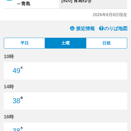
[920] 青島ゆき
～青島
2026年8月8日現在
接近情報
のりば地図
平日
土曜
日祝
10時
木
49
49分はつ
14時
東
38
38分はつ
16時
木
38