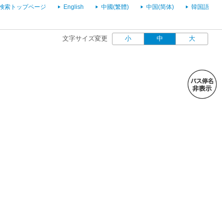
検索トップページ
English
中國(繁體)
中国(简体)
韓国語
文字サイズ変更
小
中
大