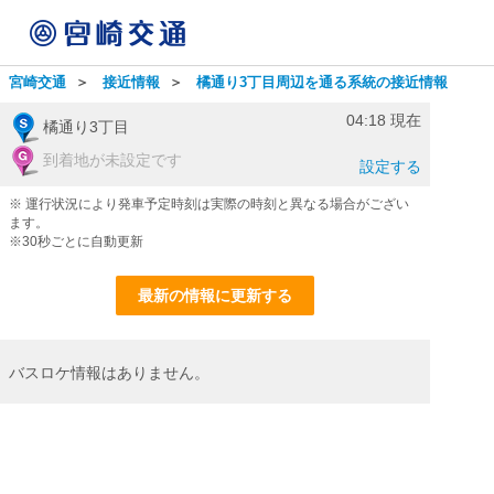
宮崎交通
＞
接近情報
＞
橘通り3丁目周辺を通る系統の接近情報
04:18
現在
橘通り3丁目
到着地が未設定です
設定する
※ 運行状況により発車予定時刻は実際の時刻と異なる場合がござい
ます。
※30秒ごとに自動更新
最新の情報に更新する
バスロケ情報はありません。