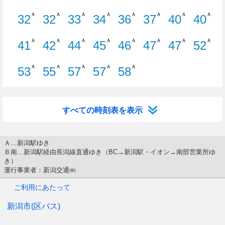
21分はつ B10 萬代橋ライン新潟駅ゆ
22分はつ S30 水島町線新潟駅ゆ
24分はつ W74 大野・
26分はつ S21 鳥
27分はつ C
27分
Ａ
Ａ
Ａ
Ａ
Ａ
Ａ
Ａ
Ａ
32
32
33
34
36
37
40
40
32分はつ C21 浜浦町線新潟駅ゆき
32分はつ C21 浜浦町線 →
33分はつ E26 空港・
34分はつ C70 
36分はつ C
37分
Ａ
Ａ
Ａ
Ａ
Ａ
Ａ
Ａ
Ａ
41
42
44
45
46
47
47
52
41分はつ B10 萬代橋ライン新潟駅ゆ
42分はつ C21 浜浦町線 →
44分はつ E10 臨港町線
45分はつ E30 河
46分はつ E
47分
Ａ
Ａ
Ａ
Ａ
Ａ
53
55
57
57
58
53分はつ 佐渡汽船線 新潟駅ゆき
55分はつ S30 水島町線新潟駅ゆ
57分はつ B10 萬代橋
57分はつ W11 有
58分はつ C
すべての時刻表を表示
Ａ…新潟駅ゆき
Ｂ南…新潟駅経由長潟線直通ゆき（BC→新潟駅・イオン→南部営業所ゆ
き）
運行事業者：新潟交通㈱
ご利用にあたって
新潟市(区バス)