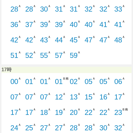
17分はつ W20 西小針線新潟駅ゆき
19分はつ C22 浜浦町線新潟駅ゆ
22分はつ W12 有明線新
24分はつ 佐渡汽船
24分はつ 
25分
Ａ
Ａ
Ａ
Ａ
Ａ
Ａ
Ａ
Ａ
28
28
30
31
31
32
32
33
28分はつ B10 萬代橋ライン新潟駅ゆ
28分はつ E30 河渡線新潟駅ゆき
30分はつ E22 空港・
31分はつ S31 水
31分はつ C
32分
Ａ
Ａ
Ａ
Ａ
Ａ
Ａ
Ａ
Ａ
36
37
39
39
40
40
41
41
36分はつ B10 萬代橋ライン新潟駅ゆ
37分はつ E12 臨港町線新潟駅ゆ
39分はつ C32 信濃町
39分はつ C70 
40分はつ 佐
40分
Ａ
Ａ
Ａ
Ａ
Ａ
Ａ
Ａ
Ａ
42
42
43
44
45
47
47
48
42分はつ B10 萬代橋ライン新潟駅ゆ
42分はつ W10 有明線新潟駅ゆき
43分はつ C80 新大病院
44分はつ C22 浜
45分はつ S
47分
Ａ
Ａ
Ａ
Ａ
Ａ
51
52
55
57
59
51分はつ C21 浜浦町線新潟駅ゆき
52分はつ W32/B10 寺
55分はつ 佐渡汽船線 新潟
57分はつ W22 
59分はつ C
17時
Ａ
Ａ
Ａ
Ｂ南
Ａ
Ａ
Ａ
Ａ
00
01
01
01
02
05
05
06
0分はつ E22 空港・松浜線新潟駅ゆき
1分はつ C60 八千代橋線新潟駅
1分はつ E30 河渡線新潟駅
1分はつ S61
2分はつ W11
5分はつ
5
Ａ
Ａ
Ａ
Ａ
Ａ
Ａ
Ａ
Ａ
07
07
07
12
13
15
16
17
7分はつ C21 浜浦町線新潟駅ゆき
7分はつ B10 萬代橋ライン新
7分はつ W21 西小針線新
12分はつ W12 有
13分はつ B
15分
Ａ
Ａ
Ａ
Ａ
Ａ
Ａ
Ａ
Ｂ南
17
17
18
19
20
22
22
23
17分はつ E20 空港・松浜線新潟駅ゆ
17分はつ E31 河渡線新潟駅ゆき
18分はつ C22 浜浦町線
19分はつ B10 
20分はつ S
22分は
Ａ
Ａ
Ａ
Ａ
Ａ
Ａ
Ａ
Ａ
24
25
27
27
28
28
30
32