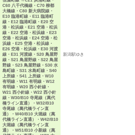
信濃町線 →C21 浜浦町線・
C60 八千代橋線・C70 柳都
大橋線・C80 新大病院線・
E10 臨港町線・E11 臨港町
線・E12 臨港町線・E20 空
港・松浜線・E21 空港・松浜
線・E22 空港・松浜線・E23
空港・松浜線・E24 空港・松
浜線・E25 空港・松浜線・
E26 空港・松浜線・E30 河渡
線・E31 河渡線・S20 鳥屋野
新潟駅ゆき
新潟駅ゆき
線・S21 鳥屋野線・S22 鳥屋
野線・S23 鳥屋野線・S30 水
島町線・S31 水島町線・S40
上所線・S41 上所線・W10
有明線・W11 有明線・W12
有明線・W20 西小針線・
W21 西小針線・W22 西小針
線・W30/B10 寺尾線（萬代
橋ライン直通）・W32/B10
寺尾線（萬代橋ライン直
通）・W40/B10 大堀線（萬
代橋ライン直通）・W42/B10
大堀線（萬代橋ライン直
通）・W51/B10 小新線（萬