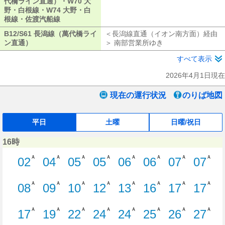
代橋ライン直通）・W70 大
野・白根線・W74 大野・白
根線・佐渡汽船線
B10 萬代橋ライン・B11 萬代橋ライン・B12 萬代
B12/S61 長潟線（萬代橋ライ
＜長潟線直通（イオン南方面）経由
ン直通）
B12/S61 長潟線（萬代橋ライン直通）
＞ 南部営業所ゆき
長潟線直通（イオン
すべて表示
2026年4月1日現在
現在の運行状況
のりば地図
平日
土曜
日曜/祝日
16時
Ａ
Ａ
Ａ
Ａ
Ａ
Ａ
Ａ
Ａ
02
04
05
05
06
06
07
07
2分はつ W11 有明線新潟駅ゆき
4分はつ S40 上所線新潟駅ゆき
5分はつ B13 萬代橋ラ
5分はつ C70 柳
6分はつ W2
6分はつ
7
Ａ
Ａ
Ａ
Ａ
Ａ
Ａ
Ａ
Ａ
08
09
10
12
13
16
17
17
8分はつ S23 鳥屋野線新潟駅ゆき
9分はつ E30 河渡線新潟駅ゆき
10分はつ B10 萬代橋
12分はつ C31 信
13分はつ C
16分
Ａ
Ａ
Ａ
Ａ
Ａ
Ａ
Ａ
Ａ
17
19
22
24
24
25
26
27