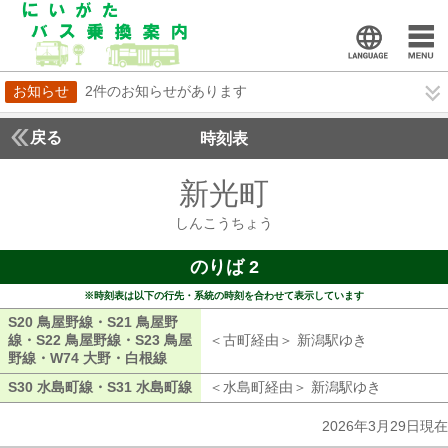
お知らせ
2件のお知らせがあります
戻る
時刻表
新光町
しんこうち
しんこうちょう
のりば 2
※時刻表は以下の行先・系統の時刻を合わせて表示しています
S20 鳥屋野線・S21 鳥屋野
線・S22 鳥屋野線・S23 鳥屋
＜古町経由＞ 新潟駅ゆき
古町経由 新
野線・W74 大野・白根線
S20 鳥屋野線・S21 鳥屋野線・S22 鳥屋野
S30 水島町線・S31 水島町線
S30 水島町線・S31 水島町線
＜水島町経由＞ 新潟駅ゆき
水島町経由
2026年3月29日現在