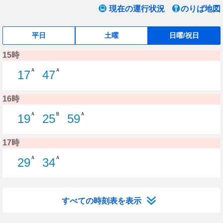
現在の運行状況
のりば地図
平日
土曜
日曜/祝日
15時
Ａ
Ａ
17
47
17分はつ S20 鳥屋野線古町経由新
47分はつ S23 鳥屋野線古町
16時
Ａ
Ｂ
Ａ
19
25
59
19分はつ S20 鳥屋野線古町経由新
25分はつ S31 水島町線水
59分はつ S23 鳥屋野
17時
Ａ
Ａ
29
34
29分はつ W74 大野・白根線古町
34分はつ S21 鳥屋野線古町
すべての時刻表を表示