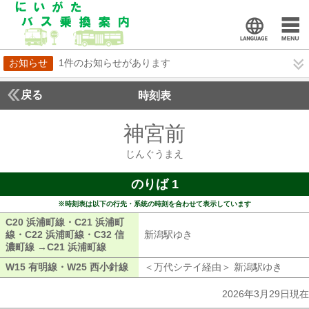
お知らせ
1件のお知らせがあります
戻る
時刻表
神宮前
じんぐうま
じんぐうまえ
のりば 1
※時刻表は以下の行先・系統の時刻を合わせて表示しています
C20 浜浦町線・C21 浜浦町
線・C22 浜浦町線・C32 信
新潟駅ゆき
新潟駅ゆき
濃町線 →C21 浜浦町線
C20 浜浦町線・C21 浜浦町線・C22 浜浦町線・
W15 有明線・W25 西小針線
W15 有明線・W25 西小針線
＜万代シテイ経由＞ 新潟駅ゆき
万代
2026年3月29日現在