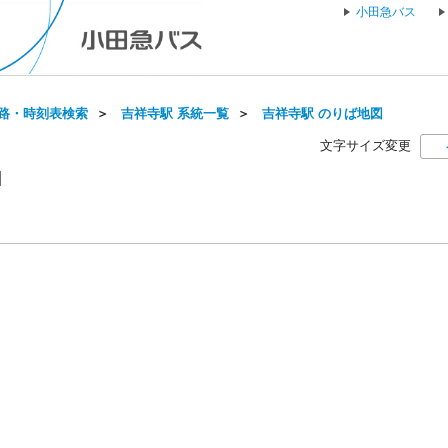
小田急バス
路・時刻表検索
＞
吉祥寺駅 系統一覧
＞
吉祥寺駅 のりば地図
文字サイズ変更
図