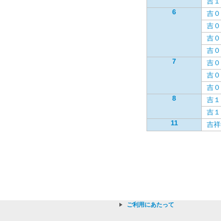
吉１
6
吉０
吉０
吉０
吉０
7
吉０
吉０
吉０
8
吉１
吉１
11
吉祥
ご利用にあたって