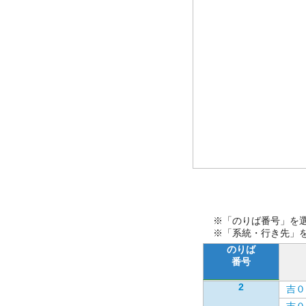
※「のりば番号」を
※「系統・行き先」
のりば
番号
2
吉０