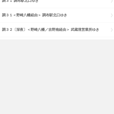
調３１ 調布駅北口ゆき
調３１＜野崎八幡経由＞ 調布駅北口ゆき
調３２〔深夜〕＜野崎八幡／吉野南経由＞ 武蔵境営業所ゆき
鷹５６ 塚ゆき
鷹５６＜神代植物公園前経由＞ 三鷹駅ゆき
ご利用にあたって
小田急バス
PCページはこちら
いつもの時刻表が
アプリですぐ見れる