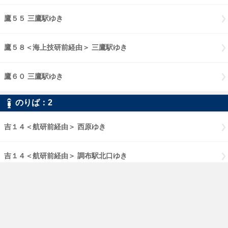
鷹５５ 三鷹駅ゆき
鷹５８＜海上技研前経由＞ 三鷹駅ゆき
鷹６０ 三鷹駅ゆき
のりば：2
吉１４＜航研前経由＞ 西原ゆき
吉１４＜航研前経由＞ 調布駅北口ゆき
吉１５ 吉祥寺駅ゆき
吉１５ 吉祥寺駅中央口（降車場）ゆき