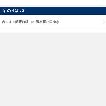
のりば：2
吉１４＜航研前経由＞ 調布駅北口ゆき
鷹６１ 調布駅北口ゆき
鷹６１＜市役所／杏林大学病院前／晃華学園東経由＞ 調布駅北口
ゆき
ご利用にあたって
小田急バス
PCページはこちら
いつもの時刻表が
アプリですぐ見れる