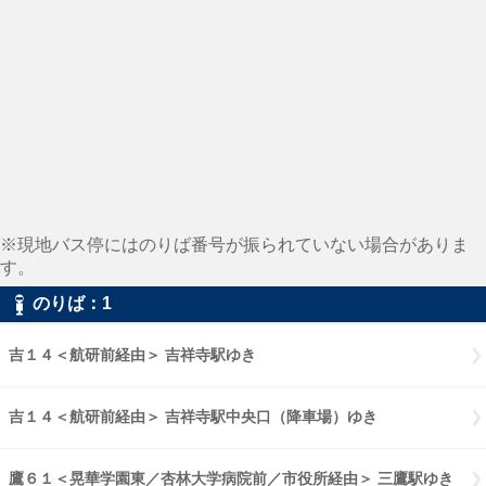
※現地バス停にはのりば番号が振られていない場合がありま
す。
のりば：1
吉１４＜航研前経由＞ 吉祥寺駅ゆき
吉１４＜航研前経由＞ 吉祥寺駅中央口（降車場）ゆき
鷹６１＜晃華学園東／杏林大学病院前／市役所経由＞ 三鷹駅ゆき